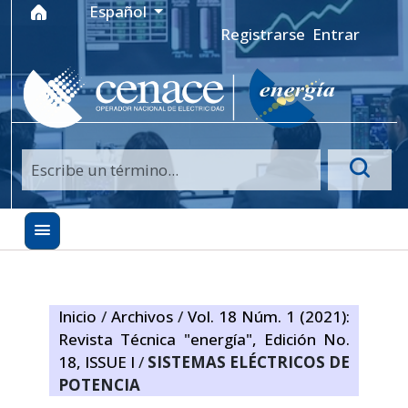
Ir al menú de navegación principal
Ir al contenido principal
Ir al pie de página del sitio
Idioma
Español
Registrarse
Entrar
Inicio
/
Archivos
/
Vol. 18 Núm. 1 (2021):
Revista Técnica "energía", Edición No.
18, ISSUE I
/
SISTEMAS ELÉCTRICOS DE
POTENCIA