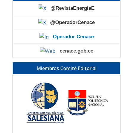
@RevistaEnergiaE
@OperadorCenace
Operador Cenace
cenace.gob.ec
Miembros Comité Editorial