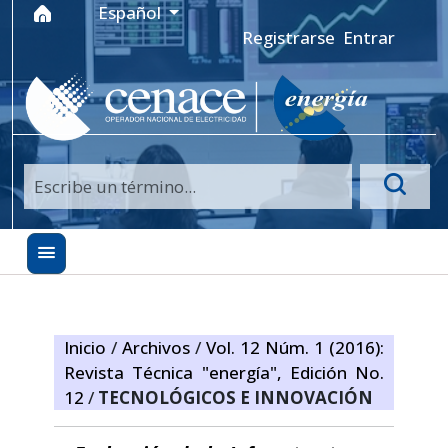
Ir al menú de navegación principal
Ir al contenido principal
Ir al pie de página del sitio
Idioma
Español
Registrarse
Entrar
Inicio
/
Archivos
/
Vol. 12 Núm. 1 (2016):
Revista Técnica "energía", Edición No.
12
/
TECNOLÓGICOS E INNOVACIÓN