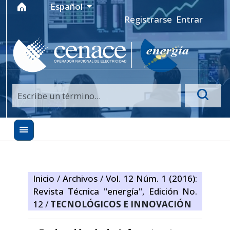
Ir al menú de navegación principal
Ir al contenido principal
Ir al pie de página del sitio
Idioma
Español
Registrarse
Entrar
Inicio
/
Archivos
/
Vol. 12 Núm. 1 (2016):
Revista Técnica "energía", Edición No.
12
/
TECNOLÓGICOS E INNOVACIÓN