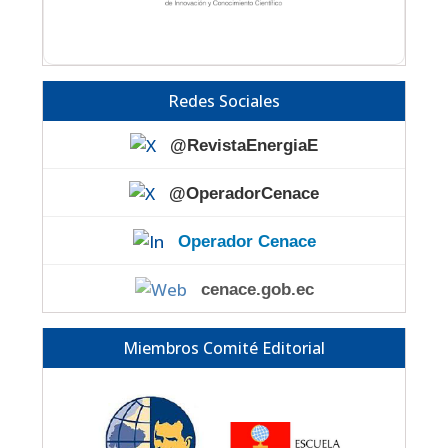
Redes Sociales
@RevistaEnergiaE
@OperadorCenace
Operador Cenace
cenace.gob.ec
Miembros Comité Editorial