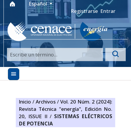
Ir al menú de navegación principal
Ir al contenido principal
Ir al pie de página del sitio
Idioma
Español
Registrarse
Entrar
Inicio
/
Archivos
/
Vol. 20 Núm. 2 (2024):
Revista Técnica "energía", Edición No.
20, ISSUE II
/
SISTEMAS ELÉCTRICOS
DE POTENCIA