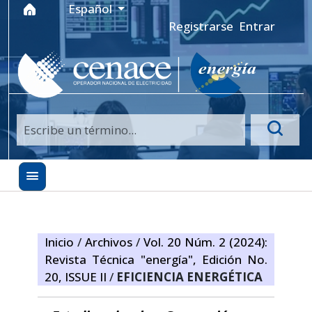
Ir al menú de navegación principal
Ir al contenido principal
Ir al pie de página del sitio
Idioma
Español
Registrarse
Entrar
Inicio
/
Archivos
/
Vol. 20 Núm. 2 (2024):
Revista Técnica "energía", Edición No.
20, ISSUE II
/
EFICIENCIA ENERGÉTICA