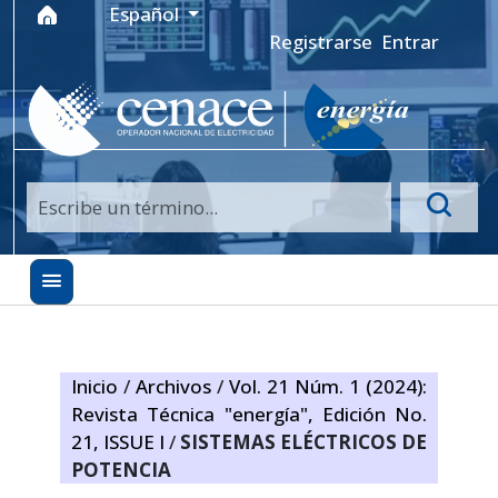
Ir al menú de navegación principal
Ir al contenido principal
Ir al pie de página del sitio
Idioma
Español
Registrarse
Entrar
Inicio
/
Archivos
/
Vol. 21 Núm. 1 (2024):
Revista Técnica "energía", Edición No.
21, ISSUE I
/
SISTEMAS ELÉCTRICOS DE
POTENCIA