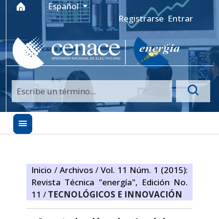
Ir al menú de navegación principal
Ir al contenido principal
Ir al pie de página del sitio
Idioma
Español
Registrarse
Entrar
Inicio
/
Archivos
/
Vol. 11 Núm. 1 (2015):
Revista Técnica "energía", Edición No.
11
/
TECNOLÓGICOS E INNOVACIÓN