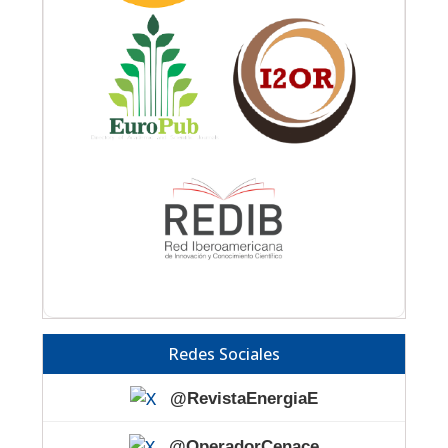
Redes Sociales
@RevistaEnergiaE
@OperadorCenace