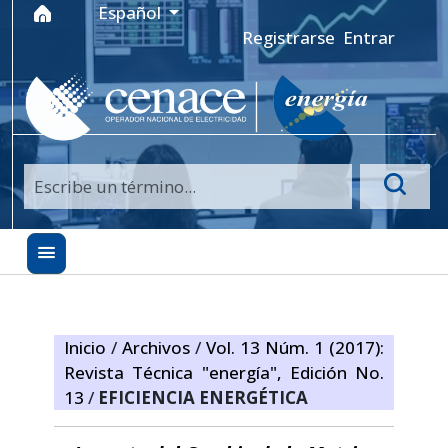
Ir al menú de navegación principal
Ir al contenido principal
Ir al pie de página del sitio
Idioma
Español
Registrarse
Entrar
Inicio
/
Archivos
/
Vol. 13 Núm. 1 (2017):
Revista Técnica "energía", Edición No.
13
/
EFICIENCIA ENERGÉTICA