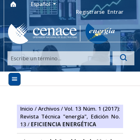
Ir al menú de navegación principal
Ir al contenido principal
Ir al pie de página del sitio
Idioma
Español
Registrarse
Entrar
Inicio
/
Archivos
/
Vol. 13 Núm. 1 (2017):
Revista Técnica "energía", Edición No.
13
/
EFICIENCIA ENERGÉTICA