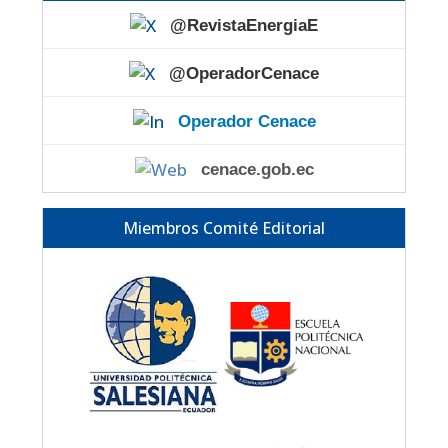
@RevistaEnergiaE
@OperadorCenace
Operador Cenace
cenace.gob.ec
Miembros Comité Editorial