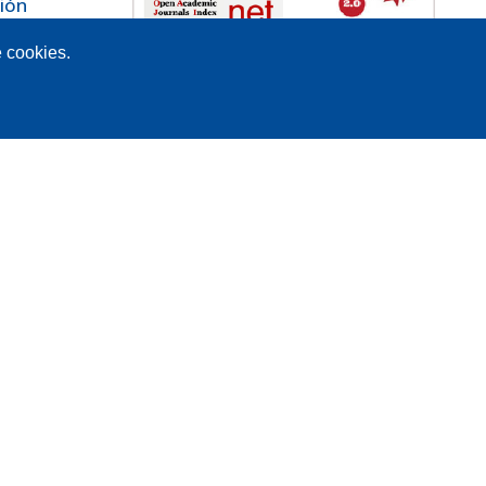
ión
dad
e cookies.
ión
26):
n de
oria
sta
ción
 de
ndo
Núm.
ión