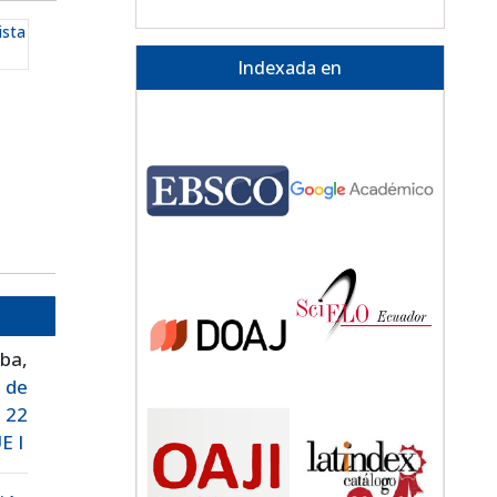
ista
Indexada en
ba,
o de
. 22
E I