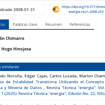
https://doi.org/10.37116/rev
blicado 2008-01-31
energia.v4.n1.2008.254
/as
Palabras clave
Resumen
Referencias
lin Chimarro
r Hugo Hinojosa
s similares
ndo Noroña, Edgar Cajas, Carlos Lozada, Marlon Cham
sis de Estabilidad Transitoria Utilizando el Concept
cia y Minería de Datos
,
Revista Técnica "energía": Vol
1 (2025): Revista Técnica "energía", Edición No. 22, ISSU