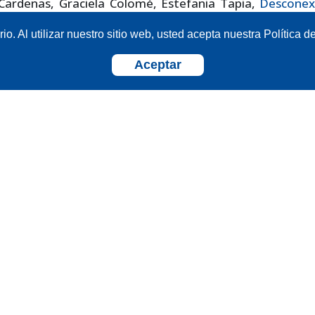
 Cardenas, Graciela Colomé, Estefania Tapia,
Desconex
table de Generadores para Mejorar la Estabili
o. Al utilizar nuestro sitio web, usted acepta nuestra Política d
sitoria en Sistemas con Integración de Generac
vable
,
Revista Técnica "energía": Vol. 22 Núm. 2 (20
Aceptar
ta Técnica "energía", Edición No. 22 ISSUE II
 Leon, Graciela Colomé, Estefanía Tapia,
Identificació
adores Críticos ante Problemas de Estabilidad Transit
ista Técnica "energía": Vol. 21 Núm. 2 (2025): Revi
ca "energía", Edición No. 21, ISSUE II
iel Guañuna, Graciela Colomé, Estefanía Tapia,
Predic
Estado de Estabilidad de Corto Plazo en Sistemas
ncia con Integración de Generación Renovable Utiliza
ndizaje Profundo
,
Revista Técnica "energía": Vol. 22 
26): Revista Técnica "energía", Edición No. 22 ISSUE II
s Pereira, Roberth Saraguro, Carlos Quinatoa,
Evaluac