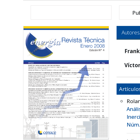
Pu
Autores
Frank
Vícto
Artículo
Rola
Análi
Iner
Núm. 