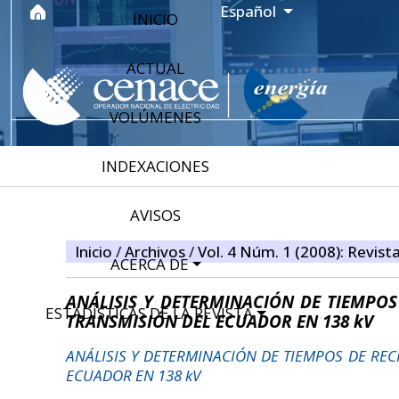
Ir al menú de navegación principal
Ir al contenido principal
Ir al pie de página del sitio
Idioma
Español
INICIO
ACTUAL
VOLÚMENES
INDEXACIONES
AVISOS
Inicio
/
Archivos
/
Vol. 4 Núm. 1 (2008): Revist
ACERCA DE
ANÁLISIS Y DETERMINACIÓN DE TIEMPOS
ESTADÍSTICAS DE LA REVISTA
TRANSMISIÓN DEL ECUADOR EN 138 kV
ANÁLISIS Y DETERMINACIÓN DE TIEMPOS DE REC
ECUADOR EN 138 kV