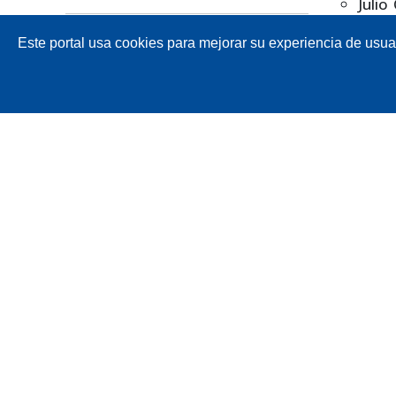
Julio
Adap
Este portal usa cookies para mejorar su experiencia de usuari
Abrir | Descargar
Tran
Reno
Revis
PDF
FLIP
Jorge
Gener
,
Rev
Número
Técni
Vol. 4 Núm. 1 (2008): Revista
Gabr
Técnica "energía", Edición No.
del 
4
Pote
Apre
2 (20
Sección
André