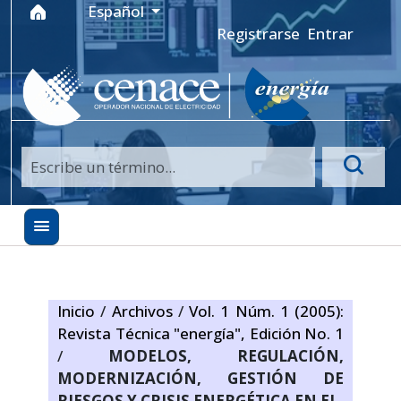
Ir al menú de navegación principal
Ir al contenido principal
Ir al pie de página del sitio
Idioma
Español
Registrarse
Entrar
Inicio
/
Archivos
/
Vol. 1 Núm. 1 (2005):
Revista Técnica "energía", Edición No. 1
/
MODELOS, REGULACIÓN,
MODERNIZACIÓN, GESTIÓN DE
RIESGOS Y CRISIS ENERGÉTICA EN EL