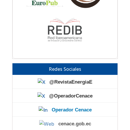
Redes Sociales
@RevistaEnergiaE
@OperadorCenace
Operador Cenace
cenace.gob.ec