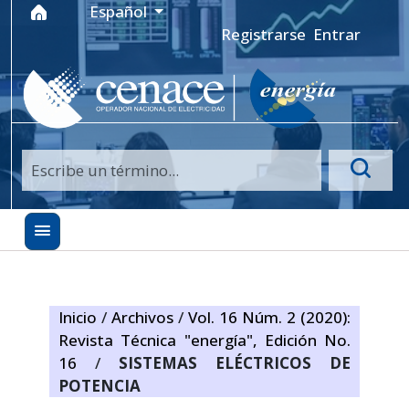
Ir al menú de navegación principal
Ir al contenido principal
Ir al pie de página del sitio
Idioma
Español
Registrarse
Entrar
Inicio
/
Archivos
/
Vol. 16 Núm. 2 (2020):
Revista Técnica "energía", Edición No.
16
/
SISTEMAS ELÉCTRICOS DE
POTENCIA