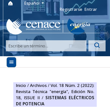
Ir al menú de navegación principal
Ir al contenido principal
Ir al pie de página del sitio
Idioma
Español
Registrarse
Entrar
Inicio
/
Archivos
/
Vol. 18 Núm. 2 (2022):
Revista Técnica "energía", Edición No.
18, ISSUE II
/
SISTEMAS ELÉCTRICOS
DE POTENCIA