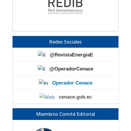
Redes Sociales
@RevistaEnergiaE
@OperadorCenace
Operador Cenace
cenace.gob.ec
Miembros Comité Editorial