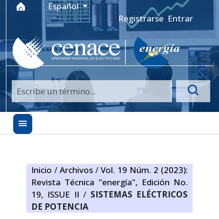
Ir al menú de navegación principal
Ir al contenido principal
Ir al pie de página del sitio
Idioma
Español
Registrarse
Entrar
Inicio
/
Archivos
/
Vol. 19 Núm. 2 (2023):
Revista Técnica "energía", Edición No.
19, ISSUE II
/
SISTEMAS ELÉCTRICOS
DE POTENCIA