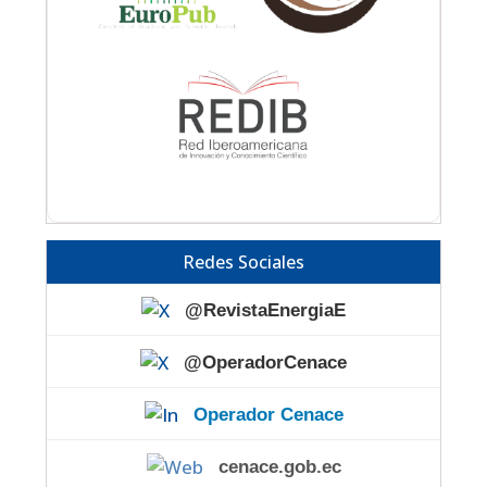
Redes Sociales
@RevistaEnergiaE
@OperadorCenace
Operador Cenace
cenace.gob.ec