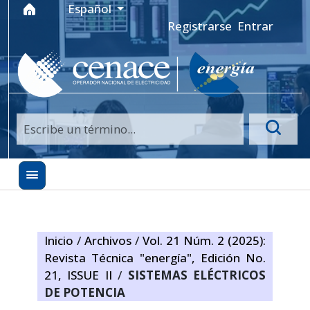
Ir al menú de navegación principal
Ir al contenido principal
Ir al pie de página del sitio
Idioma
Español
Registrarse
Entrar
Inicio
/
Archivos
/
Vol. 21 Núm. 2 (2025):
Revista Técnica "energía", Edición No.
21, ISSUE II
/
SISTEMAS ELÉCTRICOS
DE POTENCIA