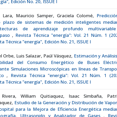
gía", Edición No. 20, ISSUE I
e Lara, Mauricio Samper, Graciela Colomé,
Predicció
o plazo de sistemas de medición inteligentes media
itecturas de aprendizaje profundo multivariabl
ipaso
,
Revista Técnica "energía": Vol. 21 Núm. 1 (20
ta Técnica "energía", Edición No. 21, ISSUE I
l Orbe, Luis Salazar, Paúl Vásquez,
Estimación y Análisi
ibilidad del Consumo Energético de Buses Eléctri
ante Simulaciones Microscópicas en líneas de Transpo
ico
,
Revista Técnica "energía": Vol. 21 Núm. 1 (202
ta Técnica "energía", Edición No. 21, ISSUE I
 Rivera, William Quitiaquez, Isaac Simbaña, Patri
iaquez,
Estudio de la Generación y Distribución de Vapo
spital para la Mejora de Eficiencia Energética media
ografía, Ultrasonido y Analizador de Gases
,
Revi