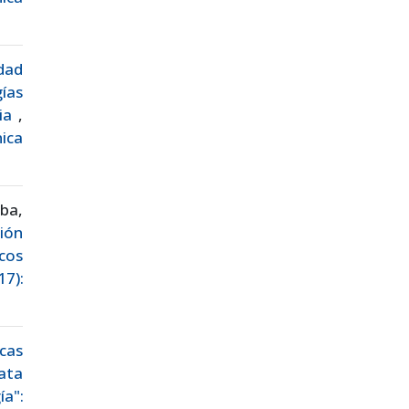
idad
ías
cia
,
nica
ba,
ción
icos
17):
icas
ata
ía":