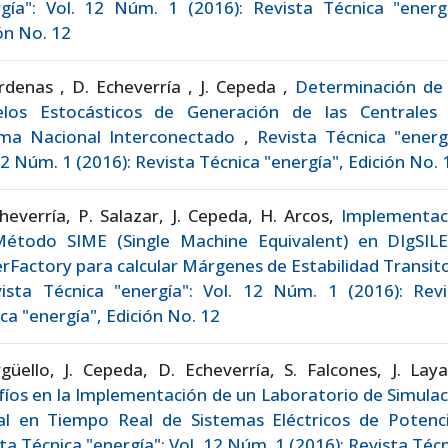
gía": Vol. 12 Núm. 1 (2016): Revista Técnica "energí
ón No. 12
rdenas , D. Echeverría , J. Cepeda ,
Determinación de 
los Estocásticos de Generación de las Centrales 
ema Nacional Interconectado
,
Revista Técnica "energ
12 Núm. 1 (2016): Revista Técnica "energía", Edición No. 
heverría, P. Salazar, J. Cepeda, H. Arcos,
Implementac
Método SIME (Single Machine Equivalent) en DIgSIL
Factory para calcular Márgenes de Estabilidad Transit
ista Técnica "energía": Vol. 12 Núm. 1 (2016): Revi
ca "energía", Edición No. 12
güello, J. Cepeda, D. Echeverría, S. Falcones, J. Lay
íos en la Implementación de un Laboratorio de Simula
tal en Tiempo Real de Sistemas Eléctricos de Poten
ta Técnica "energía": Vol. 12 Núm. 1 (2016): Revista Téc