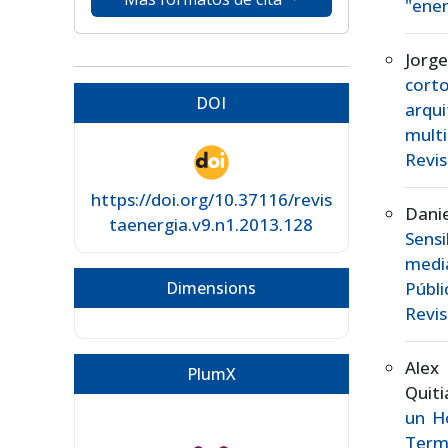
"ener
Jorg
cort
DOI
arqu
mult
Revis
https://doi.org/10.37116/revis
Danie
taenergia.v9.n1.2013.128
Sens
medi
Públ
Dimensions
Revis
Alex
PlumX
Quit
un Ho
Term