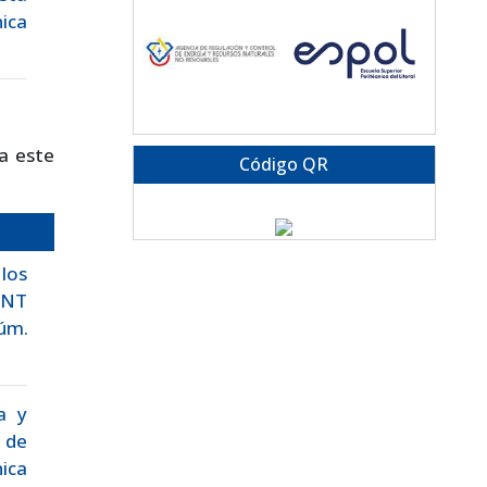
ica
a este
Código QR
los
ENT
Núm.
a y
 de
ica