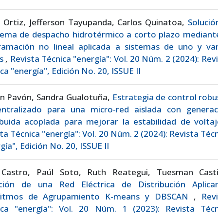
 Ortiz, Jefferson Tayupanda, Carlos Quinatoa,
Solució
lema de despacho hidrotérmico a corto plazo mediante
ramación no lineal aplicada a sistemas de uno y var
os
,
Revista Técnica "energía": Vol. 20 Núm. 2 (2024): Rev
ca "energía", Edición No. 20, ISSUE II
on Pavón, Sandra Gualotuña,
Estrategia de control rob
entralizado para una micro-red aislada con generac
ibuida acoplada para mejorar la estabilidad de volta
ta Técnica "energía": Vol. 20 Núm. 2 (2024): Revista Téc
gía", Edición No. 20, ISSUE II
 Castro, Paúl Soto, Ruth Reategui, Tuesman Castil
ición de una Red Eléctrica de Distribución Aplica
ritmos de Agrupamiento K-means y DBSCAN
,
Revi
ica "energía": Vol. 20 Núm. 1 (2023): Revista Técn