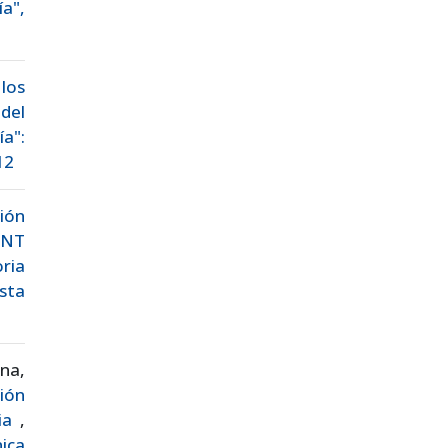
a",
los
del
ía":
12
ión
ENT
oria
sta
ana,
ción
cia
,
nica