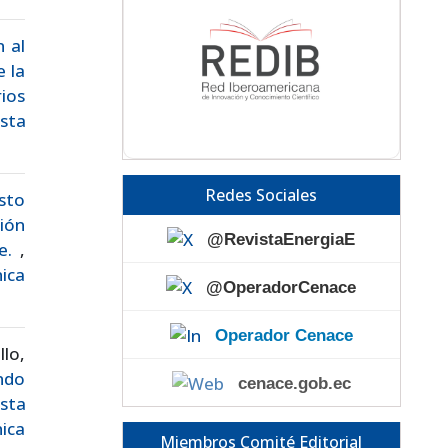
n al
 la
ios
ista
Redes Sociales
usto
ión
@RevistaEnergiaE
je.
,
nica
@OperadorCenace
Operador Cenace
lo,
ndo
cenace.gob.ec
sta
ica
Miembros Comité Editorial