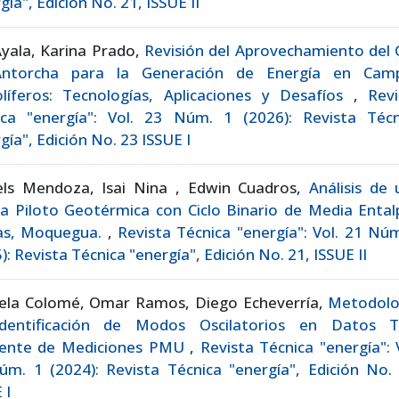
gía", Edición No. 21, ISSUE II
yala, Karina Prado,
Revisión del Aprovechamiento del 
ntorcha para la Generación de Energía en Cam
olíferos: Tecnologías, Aplicaciones y Desafíos
,
Revi
ica "energía": Vol. 23 Núm. 1 (2026): Revista Técn
gía", Edición No. 23 ISSUE I
els Mendoza, Isai Nina , Edwin Cuadros,
Análisis de
a Piloto Geotérmica con Ciclo Binario de Media Ental
as, Moquegua.
,
Revista Técnica "energía": Vol. 21 Nú
): Revista Técnica "energía", Edición No. 21, ISSUE II
iela Colomé, Omar Ramos, Diego Echeverría,
Metodolo
dentificación de Modos Oscilatorios en Datos T
ente de Mediciones PMU
,
Revista Técnica "energía": 
m. 1 (2024): Revista Técnica "energía", Edición No. 
 I