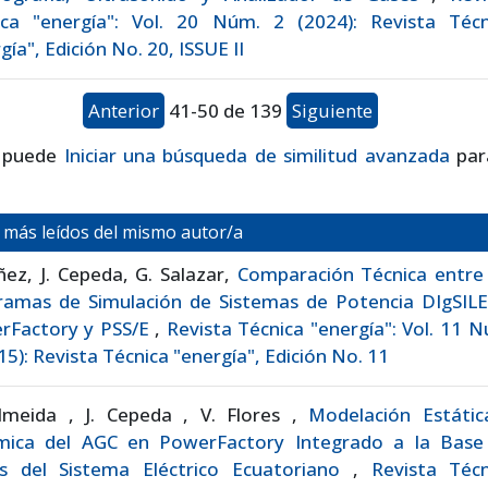
ica "energía": Vol. 20 Núm. 2 (2024): Revista Técn
gía", Edición No. 20, ISSUE II
Anterior
41-50 de 139
Siguiente
 puede
Iniciar una búsqueda de similitud avanzada
par
s más leídos del mismo autor/a
ñez, J. Cepeda, G. Salazar,
Comparación Técnica entre 
ramas de Simulación de Sistemas de Potencia DIgSIL
rFactory y PSS/E
,
Revista Técnica "energía": Vol. 11 
15): Revista Técnica "energía", Edición No. 11
lmeida , J. Cepeda , V. Flores ,
Modelación Estátic
mica del AGC en PowerFactory Integrado a la Base
s del Sistema Eléctrico Ecuatoriano
,
Revista Técn