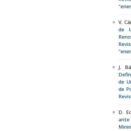
"ener
V. Cá
de l
Reno
Revis
"ener
J. B
Defin
de Un
de P
Revis
D. E
ante
Minin