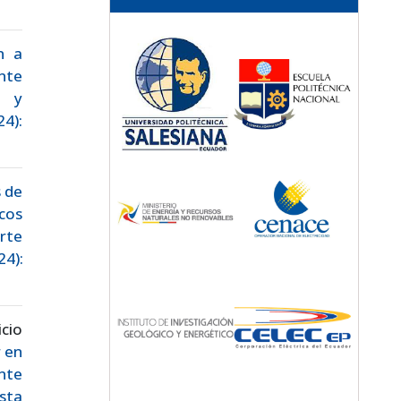
n a
nte
e y
24):
s de
cos
rte
4):
cio
r en
nte
sta