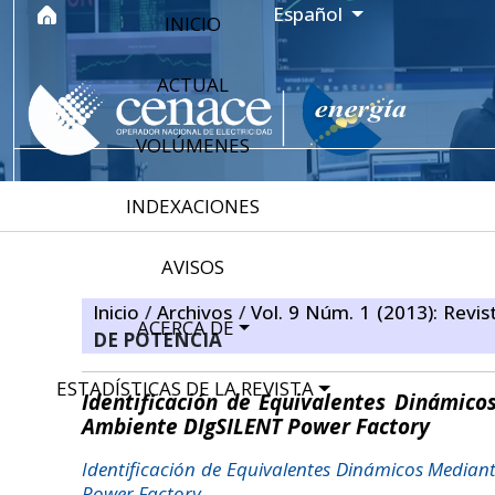
Ir al menú de navegación principal
Ir al contenido principal
Ir al pie de página del sitio
Idioma
Español
INICIO
ACTUAL
VOLÚMENES
INDEXACIONES
AVISOS
Inicio
/
Archivos
/
Vol. 9 Núm. 1 (2013): Revis
ACERCA DE
DE POTENCIA
ESTADÍSTICAS DE LA REVISTA
Identificación de Equivalentes Dinámic
Ambiente DIgSILENT Power Factory
Identificación de Equivalentes Dinámicos Media
Power Factory