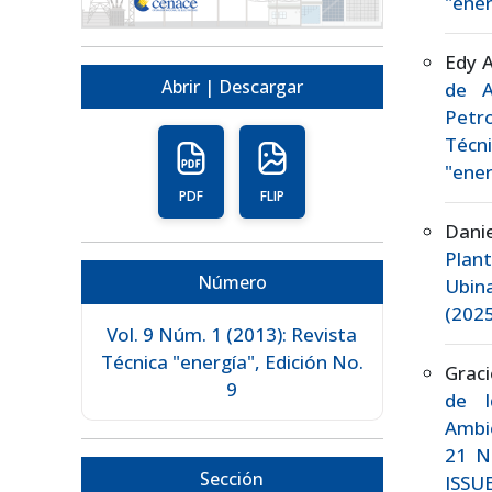
"ener
Edy A
Abrir | Descargar
de A
Petr
Técn
"ener
PDF
FLIP
Dani
Plant
Número
Ubin
(2025
Vol. 9 Núm. 1 (2013): Revista
Técnica "energía", Edición No.
Grac
9
de I
Ambi
21 Nú
Sección
ISSUE