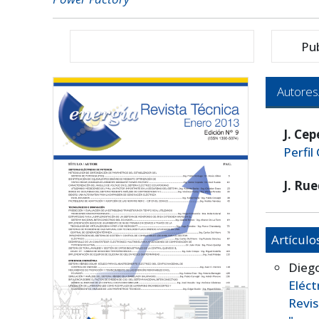
Pu
Autores
J. Ce
Perfil
J. Ru
Artículo
Dieg
Eléc
Revis