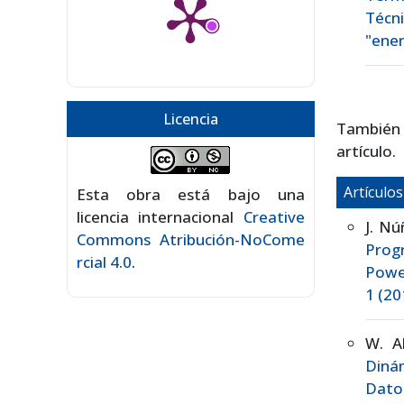
Técn
"ener
Licencia
También
artículo.
Artículo
Esta obra está bajo una
licencia internacional
Creative
J. Nú
Commons Atribución-NoCome
Prog
rcial 4.0
.
Powe
1 (20
W. A
Diná
Dato