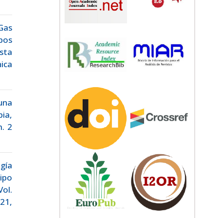
Gas
pos
sta
ica
 una
pia,
m. 2
gía
ipo
Vol.
21,