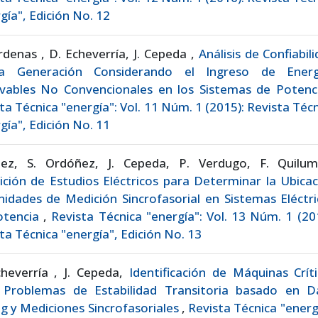
gía", Edición No. 12
rdenas , D. Echeverría, J. Cepeda ,
Análisis de Confiabil
a Generación Considerando el Ingreso de Energ
vables No Convencionales en los Sistemas de Poten
ta Técnica "energía": Vol. 11 Núm. 1 (2015): Revista Téc
gía", Edición No. 11
áez, S. Ordóñez, J. Cepeda, P. Verdugo, F. Quilum
ición de Estudios Eléctricos para Determinar la Ubica
idades de Medición Sincrofasorial en Sistemas Eléctr
otencia
,
Revista Técnica "energía": Vol. 13 Núm. 1 (20
ta Técnica "energía", Edición No. 13
cheverría , J. Cepeda,
Identificación de Máquinas Crít
 Problemas de Estabilidad Transitoria basado en D
g y Mediciones Sincrofasoriales
,
Revista Técnica "energ