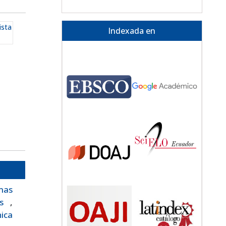
ista
Indexada en
mas
les
,
nica