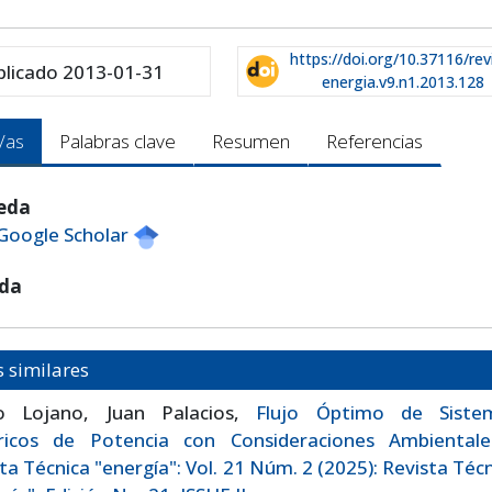
https://doi.org/10.37116/rev
blicado 2013-01-31
energia.v9.n1.2013.128
/as
Palabras clave
Resumen
Referencias
peda
 Google Scholar
eda
s similares
o Lojano, Juan Palacios,
Flujo Óptimo de Siste
tricos de Potencia con Consideraciones Ambienta
ta Técnica "energía": Vol. 21 Núm. 2 (2025): Revista Téc