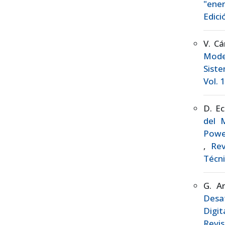
"ener
Edici
V. Cá
Mode
Sist
Vol. 
D. Ec
del 
Power
,
Rev
Técni
G. Ar
Desaf
Digi
Revis