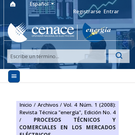
Ir al menú de navegación principal
Ir al contenido principal
Ir al pie de página del sitio
Idioma
Español
Registrarse
Entrar
Inicio
/
Archivos
/
Vol. 4 Núm. 1 (2008):
Revista Técnica "energía", Edición No. 4
/
PROCESOS TÉCNICOS Y
COMERCIALES EN LOS MERCADOS
ELÉCTRICOS