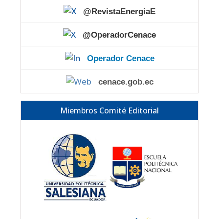
@RevistaEnergiaE
@OperadorCenace
Operador Cenace
cenace.gob.ec
Miembros Comité Editorial