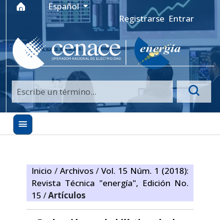
Ir al menú de navegación principal
Ir al contenido principal
Ir al pie de página del sitio
Idioma
Español
Registrarse
Entrar
Inicio
/
Archivos
/
Vol. 15 Núm. 1 (2018):
Revista Técnica "energía", Edición No.
15
/
Artículos