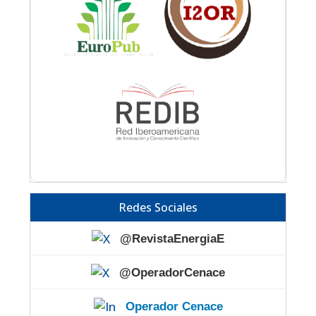
Redes Sociales
@RevistaEnergiaE
@OperadorCenace
Operador Cenace