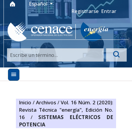
Ir al menú de navegación principal
Ir al contenido principal
Ir al pie de página del sitio
Idioma
Español
Registrarse
Entrar
Inicio
/
Archivos
/
Vol. 16 Núm. 2 (2020):
Revista Técnica "energía", Edición No.
16
/
SISTEMAS ELÉCTRICOS DE
POTENCIA