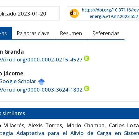
https://doi.org/10.37116/rev
blicado 2023-01-20
energia.v19.n2.2023.557
/as
Palabras clave
Resumen
Referencias
n Granda
://orcid.org/0000-0002-0215-4527
io Jácome
 Google Scholar
://orcid.org/0000-0003-3624-1802
s similares
o Villacrés, Alexis Torres, Marlo Chamba, Carlos Loz
ategia Adaptativa para el Alivio de Carga en Siste