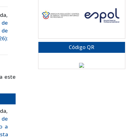
da,
 de
s de
26):
Código QR
a este
da,
 de
o a
sta