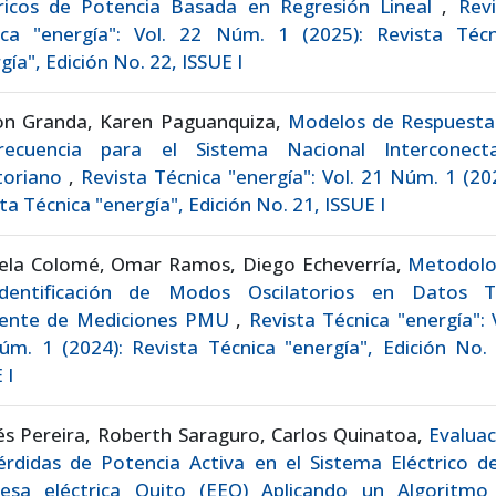
tricos de Potencia Basada en Regresión Lineal
,
Revi
ica "energía": Vol. 22 Núm. 1 (2025): Revista Técn
gía", Edición No. 22, ISSUE I
on Granda, Karen Paguanquiza,
Modelos de Respuesta
recuencia para el Sistema Nacional Interconect
toriano
,
Revista Técnica "energía": Vol. 21 Núm. 1 (20
ta Técnica "energía", Edición No. 21, ISSUE I
iela Colomé, Omar Ramos, Diego Echeverría,
Metodolo
dentificación de Modos Oscilatorios en Datos T
ente de Mediciones PMU
,
Revista Técnica "energía": 
m. 1 (2024): Revista Técnica "energía", Edición No. 
 I
s Pereira, Roberth Saraguro, Carlos Quinatoa,
Evaluac
rdidas de Potencia Activa en el Sistema Eléctrico de
esa eléctrica Quito (EEQ) Aplicando un Algoritmo