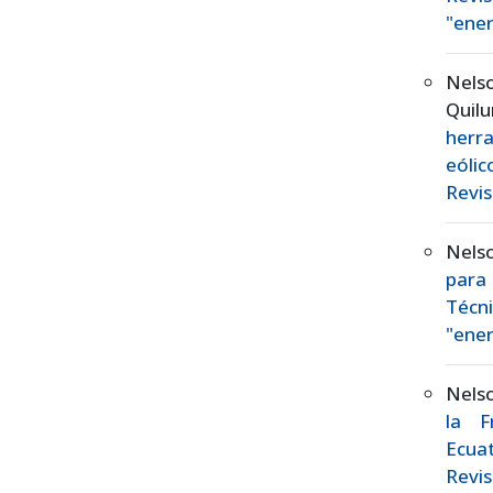
"ener
Nels
Quil
herra
eólic
Revis
Nels
para
Técn
"ener
Nels
la F
Ecua
Revis