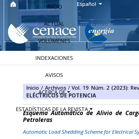
Ir al menú de navegación principal
Ir al contenido principal
Ir al pie de página del sitio
Idioma
Español
INICIO
ACTUAL
VOLÚMENES
INDEXACIONES
AVISOS
Inicio
/
Archivos
/
Vol. 19 Núm. 2 (2023): Rev
ACERCA DE
ELÉCTRICOS DE POTENCIA
ESTADÍSTICAS DE LA REVISTA
Esquema Automático de Alivio de Carga
Petroleras
Automatic Load Shedding Scheme for Electrical Sys