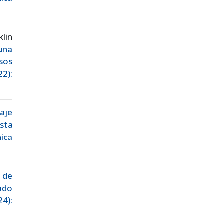
lin
una
sos
22):
taje
sta
ica
 de
ado
24):