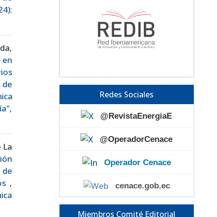
24):
da,
 en
ios
 de
Redes Sociales
ica
a",
@RevistaEnergiaE
@OperadorCenace
e La
ión
Operador Cenace
 de
cos
,
cenace.gob.ec
nica
Miembros Comité Editorial