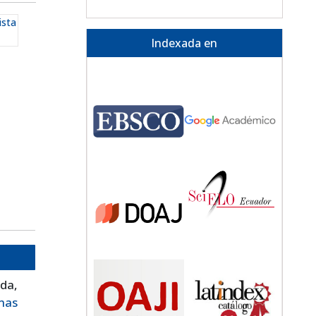
ista
Indexada en
ada,
mas