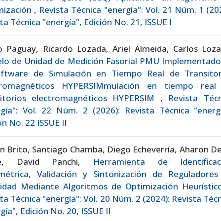
mización
,
Revista Técnica "energía": Vol. 21 Núm. 1 (20
ta Técnica "energía", Edición No. 21, ISSUE I
o Paguay, Ricardo Lozada, Ariel Almeida, Carlos Loza
lo de Unidad de Medición Fasorial PMU Implementado
oftware de Simulación en Tiempo Real de Transitor
tromagnéticos HYPERSIMmulación en tiempo real
sitorios electromagnéticos HYPERSIM
,
Revista Técn
gía": Vol. 22 Núm. 2 (2026): Revista Técnica "energí
ón No. 22 ISSUE II
n Brito, Santiago Chamba, Diego Echeverría, Aharon D
re, David Panchi,
Herramienta de Identificac
métrica, Validación y Sintonización de Reguladores
cidad Mediante Algoritmos de Optimización Heurísti
ta Técnica "energía": Vol. 20 Núm. 2 (2024): Revista Téc
gía", Edición No. 20, ISSUE II