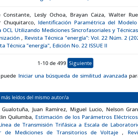
re Constante, Lesly Ochoa, Brayan Caiza, Walter Rue
 Chuquitarco,
Identificación Paramétrica del Modelo
 OCL Utilizando Mediciones Sincrofasoriales y Técnica
mización
,
Revista Técnica "energía": Vol. 22 Núm. 2 (20
ta Técnica "energía", Edición No. 22 ISSUE II
1-10 de 499
Siguiente
 puede
Iniciar una búsqueda de similitud avanzada
par
s más leídos del mismo autor/a
 Gualotuña, Juan Ramírez, Miguel Lucio, Nelson Gran
klin Quilumba,
Estimación de los Parámetros Eléctricos
ínea de Transmisión Trifásica a Escala de Laboratori
ir de Mediciones de Transitorios de Voltaje
,
Revi