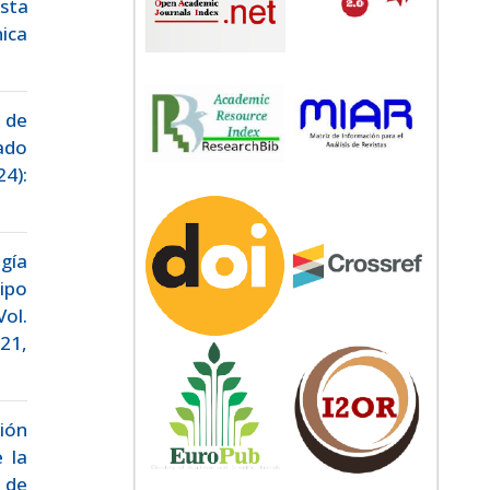
sta
ica
 de
ado
24):
gía
ipo
Vol.
21,
ión
 la
 de