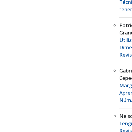
Técn
"ener
Patr
Gran
Util
Dime
Revis
Gabr
Cepe
Marg
Apre
Núm. 
Nels
Leng
Revis