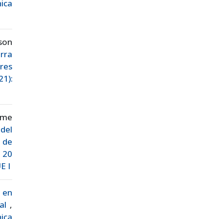
ica
son
erra
res
21):
ime
del
 de
. 20
E I
 en
ial
,
nica