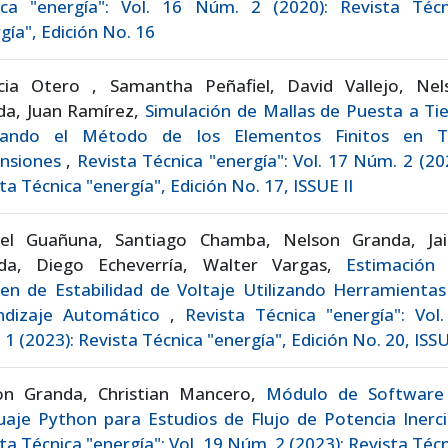
ica "energía": Vol. 16 Núm. 2 (2020): Revista Técn
gía", Edición No. 16
icia Otero , Samantha Peñafiel, David Vallejo, Nel
da, Juan Ramírez,
Simulación de Mallas de Puesta a Ti
izando el Método de los Elementos Finitos en T
nsiones
,
Revista Técnica "energía": Vol. 17 Núm. 2 (20
ta Técnica "energía", Edición No. 17, ISSUE II
iel Guañuna, Santiago Chamba, Nelson Granda, Ja
da, Diego Echeverría, Walter Vargas,
Estimación 
en de Estabilidad de Voltaje Utilizando Herramientas
ndizaje Automático
,
Revista Técnica "energía": Vol
1 (2023): Revista Técnica "energía", Edición No. 20, ISSU
on Granda, Christian Mancero,
Módulo de Software
uaje Python para Estudios de Flujo de Potencia Inerc
ta Técnica "energía": Vol. 19 Núm. 2 (2023): Revista Téc