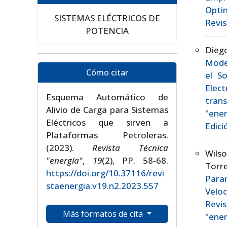
Opti
SISTEMAS ELÉCTRICOS DE
Revis
POTENCIA
Dieg
Mode
Cómo citar
el S
Elec
Esquema Automático de
tran
Alivio de Carga para Sistemas
"ener
Eléctricos que sirven a
Edici
Plataformas Petroleras.
(2023).
Revista Técnica
Wilso
"energía"
,
19
(2), PP. 58-68.
Tor
https://doi.org/10.37116/revi
Para
staenergia.v19.n2.2023.557
Velo
Revis
Más formatos de cita
"ener