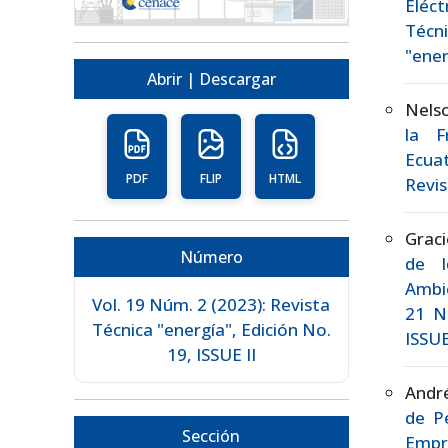
Eléc
Técn
"ener
Abrir | Descargar
Nels
la F
Ecua
PDF
FLIP
HTML
Revis
Grac
Número
de I
Ambi
Vol. 19 Núm. 2 (2023): Revista
21 Nú
Técnica "energía", Edición No.
ISSUE
19, ISSUE II
André
de Pé
Sección
Empr