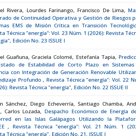
iel Rivera, Lourdes Farinango, Francisco De Lima,
Ma
rado de Continuidad Operativa y Gestión de Riesgos p
emas EMS de Misión Crítica en Transición Tecnológ
ta Técnica "energía": Vol. 23 Núm. 1 (2026): Revista Téc
gía", Edición No. 23 ISSUE I
iel Guañuna, Graciela Colomé, Estefanía Tapia,
Predic
Estado de Estabilidad de Corto Plazo en Sistemas
ncia con Integración de Generación Renovable Utiliza
ndizaje Profundo
,
Revista Técnica "energía": Vol. 22 
26): Revista Técnica "energía", Edición No. 22 ISSUE II
on Sánchez, Diego Echeverría, Santiago Chamba, And
o, Carlos Lozada,
Despacho Económico de Energía de
orred en las Islas Galápagos Utilizando la Platafo
SEE
,
Revista Técnica "energía": Vol. 21 Núm. 1 (202
ta Técnica "energía", Edición No. 21, ISSUE I