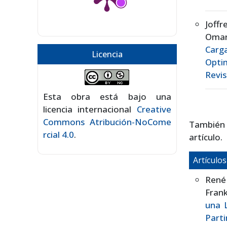
Joff
Omar
Carga
Licencia
Opti
Revis
Esta obra está bajo una
licencia internacional
Creative
Commons Atribución-NoCome
También
rcial 4.0
.
artículo.
Artículo
René
Fran
una L
Part