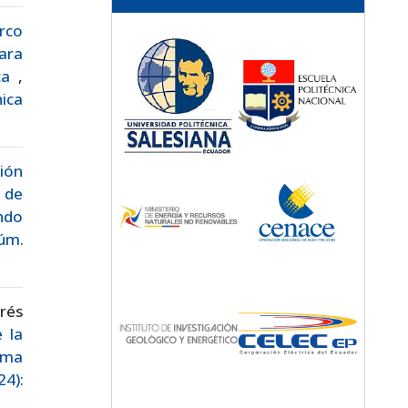
rco
ara
ica
,
nica
ción
 de
ndo
Núm.
rés
 la
rma
4):