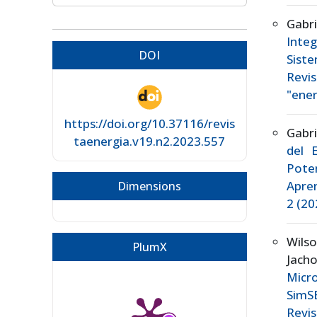
Gabr
Integ
DOI
Sist
Revis
"ener
https://doi.org/10.37116/revis
Gabr
taenergia.v19.n2.2023.557
del 
Pote
Apre
Dimensions
2 (20
Wils
PlumX
Jach
Micr
Sim
Revis