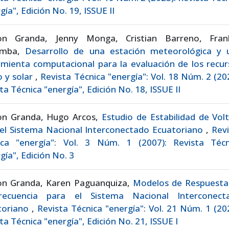
gía", Edición No. 19, ISSUE II
on Granda, Jenny Monga, Cristian Barreno, Frank
umba,
Desarrollo de una estación meteorológica y 
mienta computacional para la evaluación de los recur
o y solar
,
Revista Técnica "energía": Vol. 18 Núm. 2 (20
ta Técnica "energía", Edición No. 18, ISSUE II
on Granda, Hugo Arcos,
Estudio de Estabilidad de Vol
 el Sistema Nacional Interconectado Ecuatoriano
,
Revi
ica "energía": Vol. 3 Núm. 1 (2007): Revista Técn
gía", Edición No. 3
on Granda, Karen Paguanquiza,
Modelos de Respuesta
recuencia para el Sistema Nacional Interconect
toriano
,
Revista Técnica "energía": Vol. 21 Núm. 1 (20
ta Técnica "energía", Edición No. 21, ISSUE I