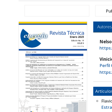
Pu
Autores
Nelso
https
Vinic
Perfil
https
Artículo
Flavi
Estr