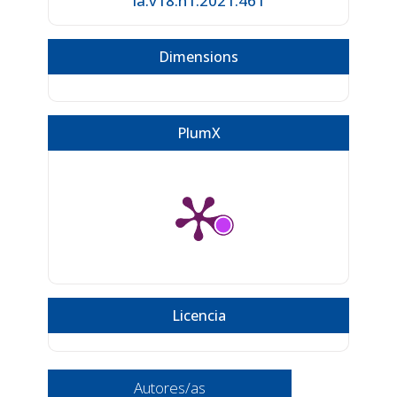
ia.v18.n1.2021.461
Dimensions
PlumX
Licencia
Autores/as