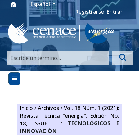
Ir al menú de navegación principal
Ir al contenido principal
Ir al pie de página del sitio
Idioma
Español
Registrarse
Entrar
Inicio
/
Archivos
/
Vol. 18 Núm. 1 (2021):
Revista Técnica "energía", Edición No.
18, ISSUE I
/
TECNOLÓGICOS E
INNOVACIÓN