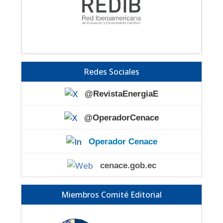
Redes Sociales
@RevistaEnergiaE
@OperadorCenace
Operador Cenace
cenace.gob.ec
Miembros Comité Editorial