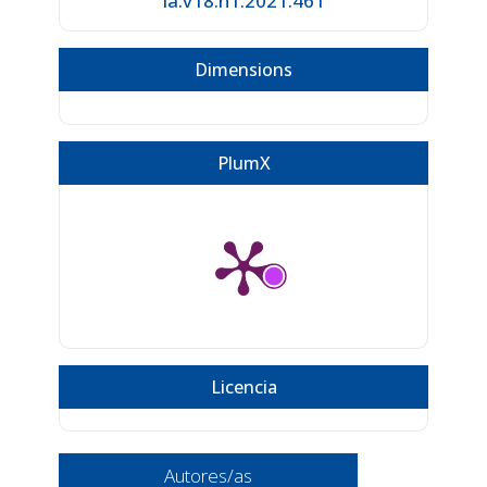
ia.v18.n1.2021.461
Dimensions
PlumX
Licencia
Autores/as