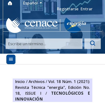
Ir al menú de navegación principal
Ir al contenido principal
Ir al pie de página del sitio
Idioma
Español
Registrarse
Entrar
Inicio
/
Archivos
/
Vol. 18 Núm. 1 (2021):
Revista Técnica "energía", Edición No.
18, ISSUE I
/
TECNOLÓGICOS E
INNOVACIÓN