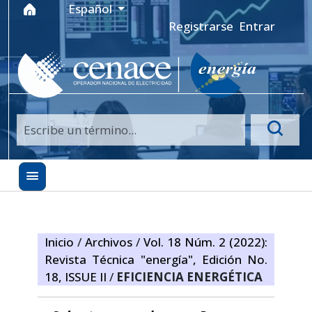
Ir al menú de navegación principal
Ir al contenido principal
Ir al pie de página del sitio
Idioma
Español
Registrarse
Entrar
Inicio
/
Archivos
/
Vol. 18 Núm. 2 (2022):
Revista Técnica "energía", Edición No.
18, ISSUE II
/
EFICIENCIA ENERGÉTICA