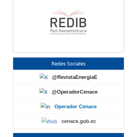
Redes Sociales
@RevistaEnergiaE
@OperadorCenace
Operador Cenace
cenace.gob.ec