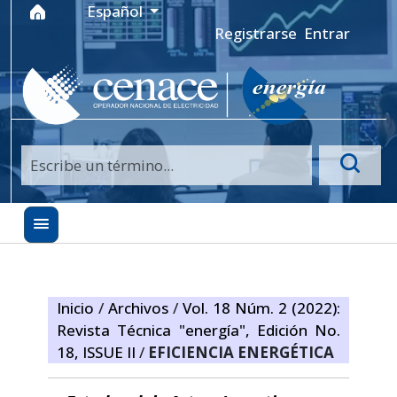
Ir al menú de navegación principal
Ir al contenido principal
Ir al pie de página del sitio
Idioma
Español
Registrarse
Entrar
Inicio
/
Archivos
/
Vol. 18 Núm. 2 (2022):
Revista Técnica "energía", Edición No.
18, ISSUE II
/
EFICIENCIA ENERGÉTICA