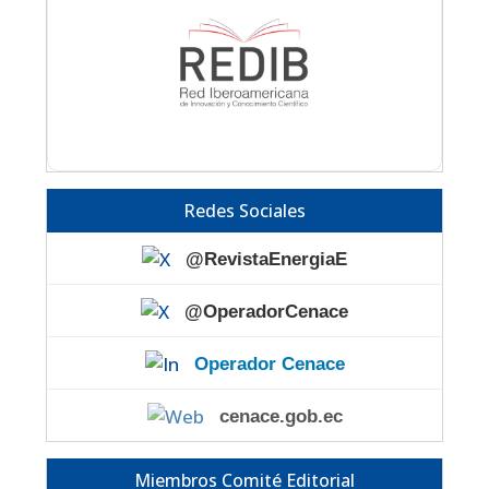
Redes Sociales
@RevistaEnergiaE
@OperadorCenace
Operador Cenace
cenace.gob.ec
Miembros Comité Editorial