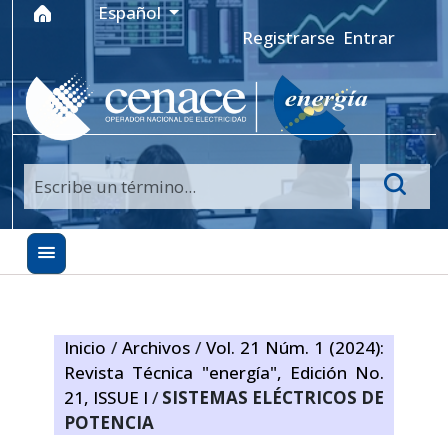
Ir al menú de navegación principal
Ir al contenido principal
Ir al pie de página del sitio
Idioma
Español
Registrarse
Entrar
Inicio
/
Archivos
/
Vol. 21 Núm. 1 (2024):
Revista Técnica "energía", Edición No.
21, ISSUE I
/
SISTEMAS ELÉCTRICOS DE
POTENCIA