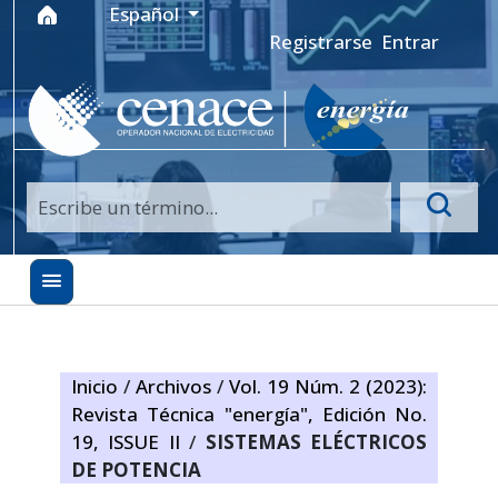
Ir al menú de navegación principal
Ir al contenido principal
Ir al pie de página del sitio
Idioma
Español
Registrarse
Entrar
Inicio
/
Archivos
/
Vol. 19 Núm. 2 (2023):
Revista Técnica "energía", Edición No.
19, ISSUE II
/
SISTEMAS ELÉCTRICOS
DE POTENCIA