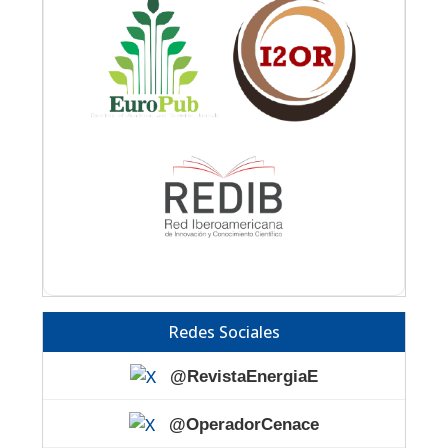
Redes Sociales
@RevistaEnergiaE
@OperadorCenace