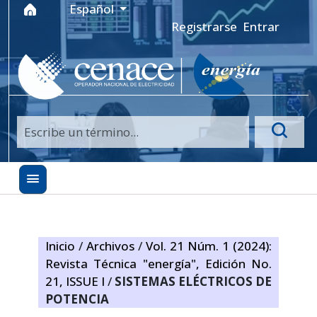
Ir al menú de navegación principal
Ir al contenido principal
Ir al pie de página del sitio
Idioma
Español
Registrarse
Entrar
Inicio
/
Archivos
/
Vol. 21 Núm. 1 (2024):
Revista Técnica "energía", Edición No.
21, ISSUE I
/
SISTEMAS ELÉCTRICOS DE
POTENCIA