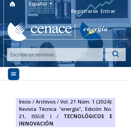
Ir al menú de navegación principal
Ir al contenido principal
Ir al pie de página del sitio
Idioma
Español
Registrarse
Entrar
Inicio
/
Archivos
/
Vol. 21 Núm. 1 (2024):
Revista Técnica "energía", Edición No.
21, ISSUE I
/
TECNOLÓGICOS E
INNOVACIÓN