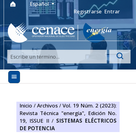
Ir al menú de navegación principal
Ir al contenido principal
Ir al pie de página del sitio
Idioma
Español
Registrarse
Entrar
Inicio
/
Archivos
/
Vol. 19 Núm. 2 (2023):
Revista Técnica "energía", Edición No.
19, ISSUE II
/
SISTEMAS ELÉCTRICOS
DE POTENCIA