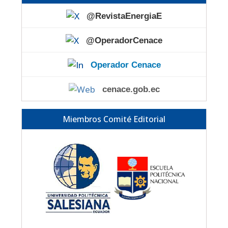
@RevistaEnergiaE
@OperadorCenace
Operador Cenace
cenace.gob.ec
Miembros Comité Editorial